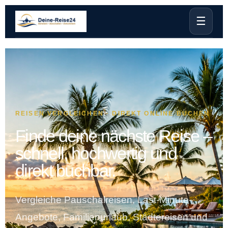
☰
REISEN VERGLEICHEN · DIREKT ONLINE BUCHEN
Finde deine nächste Reise –
schnell, hochwertig und
direkt buchbar.
Vergleiche Pauschalreisen, Last-Minute-
Angebote, Familienurlaub, Städtereisen und