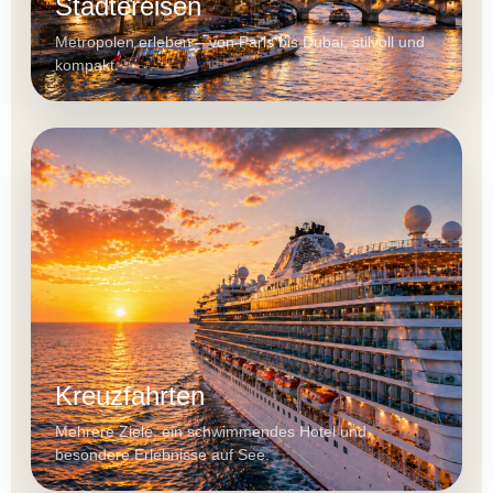
Städtereisen
Metropolen erleben – von Paris bis Dubai, stilvoll und
kompakt.
Kreuzfahrten
Mehrere Ziele, ein schwimmendes Hotel und
besondere Erlebnisse auf See.