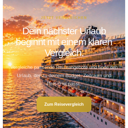
JETZT VERGLEICHEN
Dein nächster Urlaub
beginnt mit einem klaren
Vergleich.
Vergleiche passende Reiseangebote und finde den
Urlaub, der zu deinem Budget, Zeitraum und
Reiseziel passt.
Zum Reisevergleich