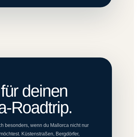
 für deinen
a-Roadtrip.
ch besonders, wenn du Mallorca nicht nur
möchtest. Küstenstraßen, Bergdörfer,